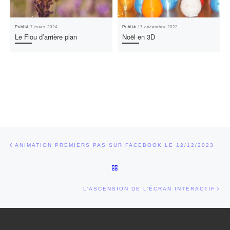
Publié
7 mars 2024
Publié
17 décembre 2022
Le Flou d’arrière plan
Noël en 3D
Parcourir les articles
Article précédent
ANIMATION PREMIERS PAS SUR FACEBOOK LE 12/12/2023
RETOUR À LA LISTE DES ARTI
Art
L’ASCENSION DE L’ÉCRAN INTERACTIF