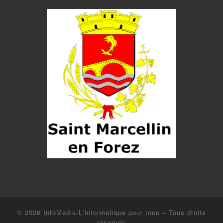
© 2026
InfoMedia-L'informatique pour tous
– Tous droits
réservés