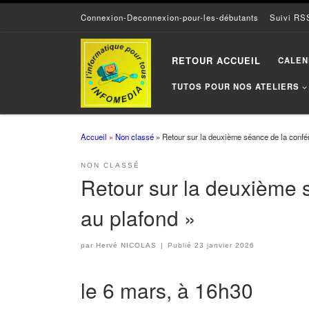
Connexion-Deconnexion-pour-les-débutants
Suivi RS
Passer au contenu
RETOUR ACCUEIL
CALEN
TUTOS POUR NOS ATELIERS
Accueil
»
Non classé
»
Retour sur la deuxième séance de la confér
NON CLASSÉ
Retour sur la deuxième s
au plafond »
par
Hervé NICOLAS
|
Publié
23 janvier 2026
le 6 mars, à 16h30