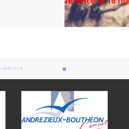
RETOUR À LA LISTE DES ARTI
RETOUR SUR LA CONFÉRENCE « RETOUCHE PHOTO EN UN CLIC AVEC L’I.A. »