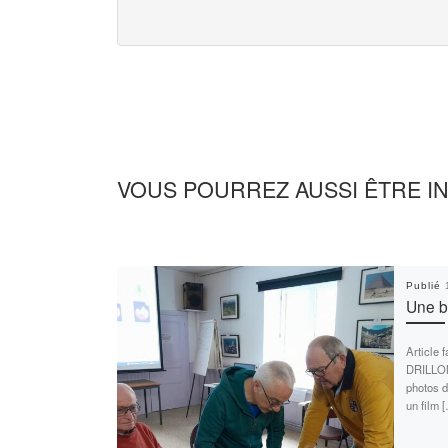
VOUS POURREZ AUSSI ÊTRE I
Publié
Une be
Article 
DRILLON
photos d
un film 