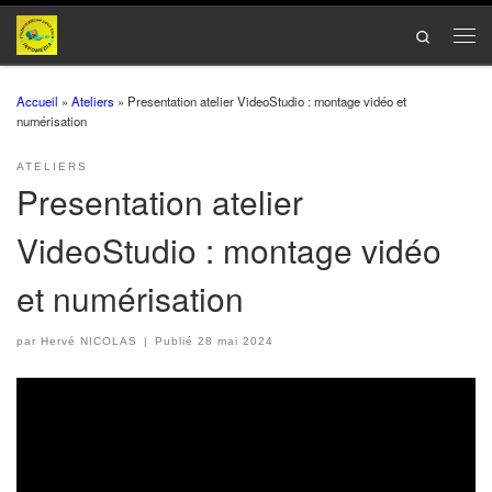
Passer au contenu
Search
Men
Accueil
»
Ateliers
»
Presentation atelier VideoStudio : montage vidéo et
numérisation
ATELIERS
Presentation atelier
VideoStudio : montage vidéo
et numérisation
par
Hervé NICOLAS
|
Publié
28 mai 2024