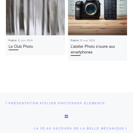
Publié
11 juin 2024
Publié
25 mai 2024
Le Club Photo
L’atelier Photo s’ouvre aux
smartphones
Parcourir les articles
Article précédent
PRÉSENTATION ATELIER PHOTOSHOP ELEMENTS
RETOUR À LA LISTE DES ARTI
Art
LA 3D AU SECOURS DE LA BELLE MÉCANIQUE