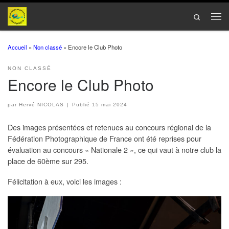
Passer au contenu
Search
Men
Accueil
»
Non classé
»
Encore le Club Photo
NON CLASSÉ
Encore le Club Photo
par
Hervé NICOLAS
|
Publié
15 mai 2024
Des images présentées et retenues au concours régional de la
Fédération Photographique de France ont été reprises pour
évaluation au concours « Nationale 2 », ce qui vaut à notre club la
place de 60ème sur 295.
Félicitation à eux, voici les images :