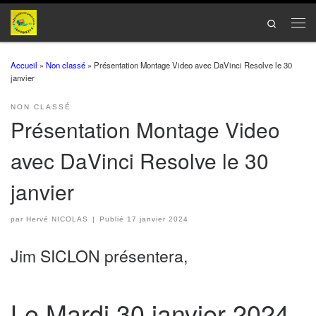
Passer au contenu
Search
Men
Accueil
»
Non classé
»
Présentation Montage Video avec DaVinci Resolve le 30
janvier
NON CLASSÉ
Présentation Montage Video
avec DaVinci Resolve le 30
janvier
par
Hervé NICOLAS
|
Publié
17 janvier 2024
Jim SICLON présentera,
Le Mardi 30 janvier 2024