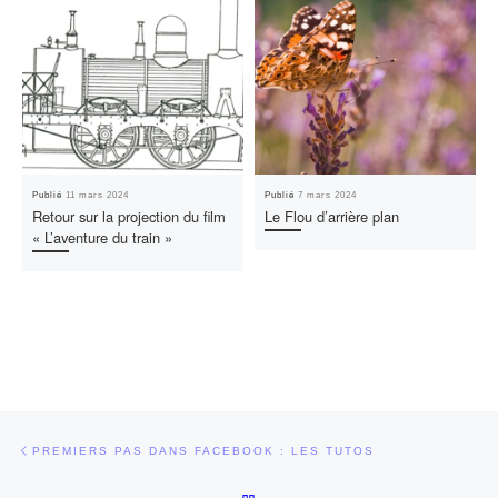
Publié
11 mars 2024
Publié
7 mars 2024
Retour sur la projection du film
Le Flou d’arrière plan
« L’aventure du train »
Parcourir les articles
Article précédent
PREMIERS PAS DANS FACEBOOK : LES TUTOS
RETOUR À LA LISTE DES ARTI