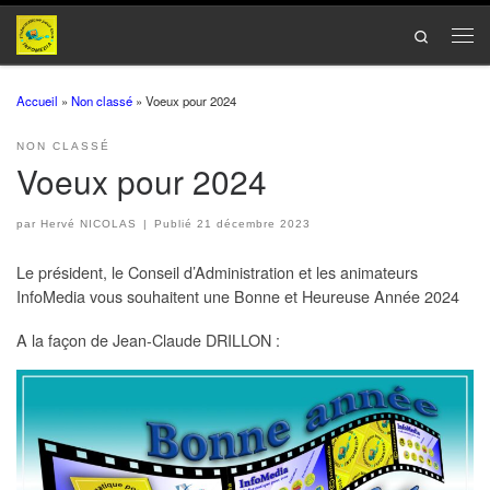
Passer au contenu
Search
Men
Accueil
»
Non classé
»
Voeux pour 2024
NON CLASSÉ
Voeux pour 2024
par
Hervé NICOLAS
|
Publié
21 décembre 2023
Le président, le Conseil d’Administration et les animateurs
InfoMedia vous souhaitent une Bonne et Heureuse Année 2024
A la façon de Jean-Claude DRILLON :