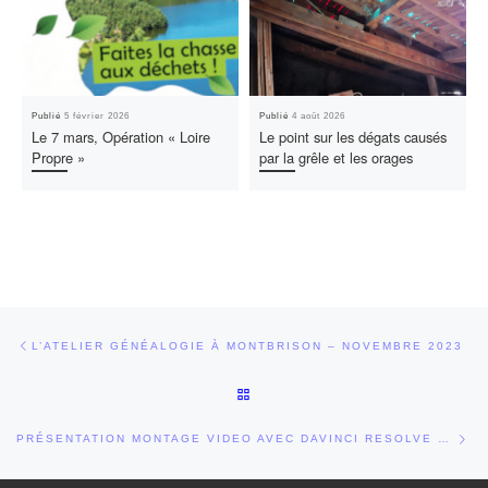
Publié
5 février 2026
Publié
4 août 2026
Le 7 mars, Opération « Loire
Le point sur les dégats causés
Propre »
par la grêle et les orages
Parcourir les articles
Article précédent
L’ATELIER GÉNÉALOGIE À MONTBRISON – NOVEMBRE 2023
RETOUR À LA LISTE DES ARTI
Art
PRÉSENTATION MONTAGE VIDEO AVEC DAVINCI RESOLVE LE 30 JANVIER