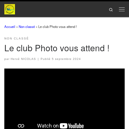
Passer au contenu
Search
Men
Accueil
»
Non classé
»
Le club Photo vous attend !
NON CLASSÉ
Le club Photo vous attend !
par
Hervé NICOLAS
|
Publié
5 septembre 2024