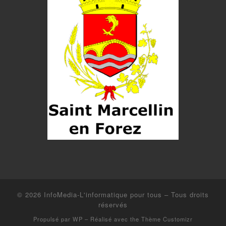
© 2026
InfoMedia-L'informatique pour tous
– Tous droits
réservés
Propulsé par
WP
– Réalisé avec the
Thème Customizr