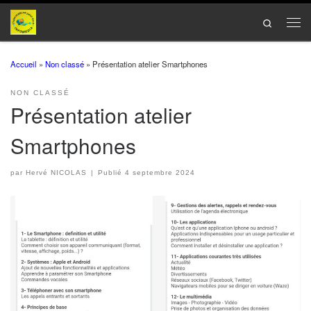
Passer au contenu
Search
Men
Accueil
»
Non classé
»
Présentation atelier Smartphones
NON CLASSÉ
Présentation atelier
Smartphones
par
Hervé NICOLAS
|
Publié
4 septembre 2024