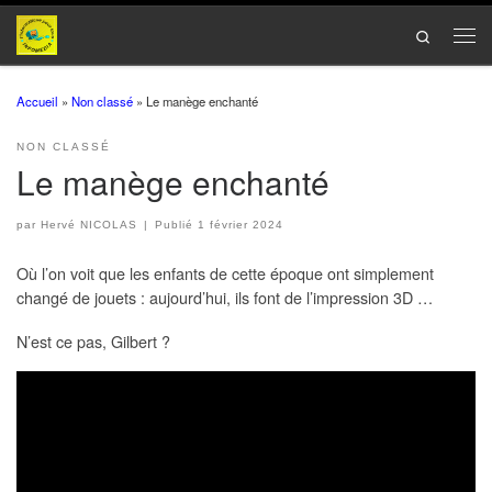
Passer au contenu
Search
Men
Accueil
»
Non classé
»
Le manège enchanté
NON CLASSÉ
Le manège enchanté
par
Hervé NICOLAS
|
Publié
1 février 2024
Où l’on voit que les enfants de cette époque ont simplement
changé de jouets : aujourd’hui, ils font de l’impression 3D …
N’est ce pas, Gilbert ?