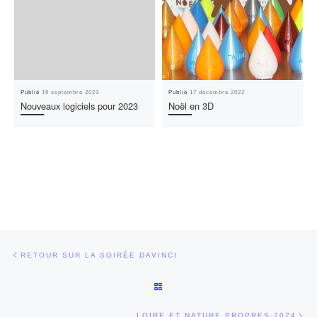
Publié
16 septembre 2023
Publié
17 décembre 2022
Nouveaux logiciels pour 2023
Noël en 3D
Parcourir les articles
Article précédent
RETOUR SUR LA SOIRÉE DAVINCI
RETOUR À LA LISTE DES ARTI
Art
LOIRE ET NATURE PROPRES-2024